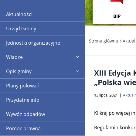
Aktualności
BIP
Urząd Gminy
Strona główna
Aktual
Jednostki organizacyjne
Władze
XIII Edycja
Opis gminy
„Polska wie
Plany polowań
13 lipca, 2021
|
Aktual
Przydatne info
Kliknij po więcej i
Wywóz odpadów
Regulamin konkur
Pomoc prawna